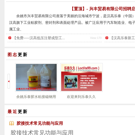
【置顶】- 兴丰贸易有限公司招聘
        余姚市兴丰贸易有限公司座落于美丽的沿海城市宁波，是汉高乐泰（
汉高旗下工业粘胶剂、密封剂和表面处理产品。被广泛应用于汽车制造业、电
属工业、
装配维修等各个领域。
【免费-----汉高低压注塑成型工...
【汉高乐泰新工艺推
View:170
        公司产品包括螺纹锁固剂、结构粘胶剂、瞬干胶、紫外线固化剂、平
面处理剂等一系列粘胶剂。乐泰粘胶剂以其优质的工艺，被越来越多的客户所
图志
更新
导者，其
...
余姚乐泰胶水粘接磁钢用
欢迎来到乐泰久久
326结构胶
最近
更新
胶接技术常见功能与应用
胶接技术常见功能与应用