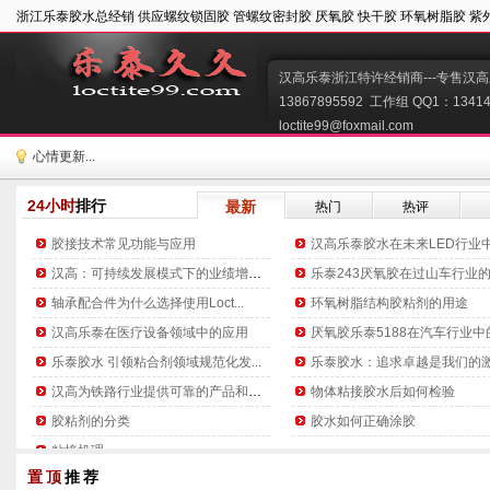
浙江乐泰胶水总经销 供应螺纹锁固胶 管螺纹密封胶 厌氧胶 快干胶 环氧树脂胶 紫
汉高乐泰浙江特许经销商---专售汉高
13867895592  工作组 QQ1：134149
loctite99@foxmail.com   
心情更新...
24小时
排行
最新
热门
热评
胶接技术常见功能与应用
汉高乐泰胶水在未来LED行业中的
汉高：可持续发展模式下的业绩增长...
乐泰243厌氧胶在过山车行业的高
轴承配合件为什么选择使用Loct...
环氧树脂结构胶粘剂的用途
汉高乐泰在医疗设备领域中的应用
厌氧胶乐泰5188在汽车行业中的.
乐泰胶水 引领粘合剂领域规范化发...
乐泰胶水：追求卓越是我们的
汉高为铁路行业提供可靠的产品和技...
物体粘接胶水后如何检验
胶粘剂的分类
胶水如何正确涂胶
粘接机理
置顶
推荐