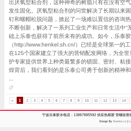
出厌氧型粘合剂，这种神奇的树脂只有在没有空气
发生固化。厌氧型粘合剂的问世解决了长期以来困
钉和螺帽松脱问题，掀起了一场难以置信的咨询热
不断创新，解决了一系列工业生产和日常生活中“
础上乐泰也获得了前所未有的成功。如今，乐泰胶
（http://www.henkel.sh.cn/）已经是全
在125个国家建立了强大的营销配发网络，为全
护专家提供世界上种类最繁多的锁固、密封、粘接
煌背后，我们看到的是乐泰公司勇于创新的精神和
...
1
«
2
3
4
5
6
7
8
9
10
11
12
13
14
宁波乐泰胶水电话：13867895592 供应热熔胶 管螺纹
Design By
Seanloo.cn
|
L